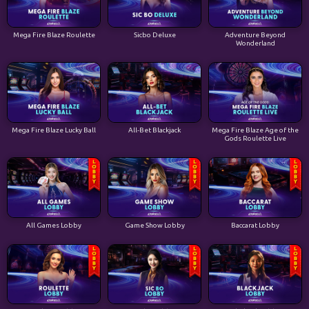
Mega Fire Blaze Roulette
Sicbo Deluxe
Adventure Beyond
Wonderland
Mega Fire Blaze Lucky Ball
All-Bet Blackjack
Mega Fire Blaze Age of the
Gods Roulette Live
All Games Lobby
Game Show Lobby
Baccarat Lobby