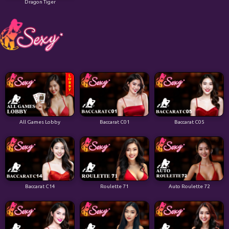
Dragon Tiger
All Games Lobby
Baccarat C01
Baccarat C05
Baccarat C14
Roulette 71
Auto Roulette 72