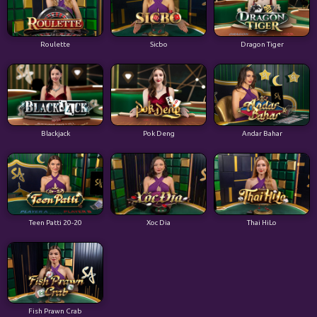
Roulette
Sicbo
Dragon Tiger
Blackjack
Pok Deng
Andar Bahar
Teen Patti 20-20
Xoc Dia
Thai HiLo
Fish Prawn Crab