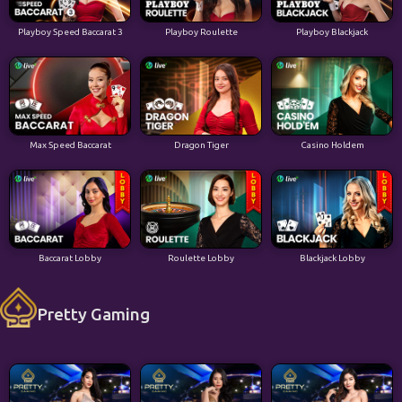
Playboy Speed Baccarat 3
Playboy Roulette
Playboy Blackjack
Max Speed Baccarat
Dragon Tiger
Casino Holdem
Baccarat Lobby
Roulette Lobby
Blackjack Lobby
Pretty Gaming