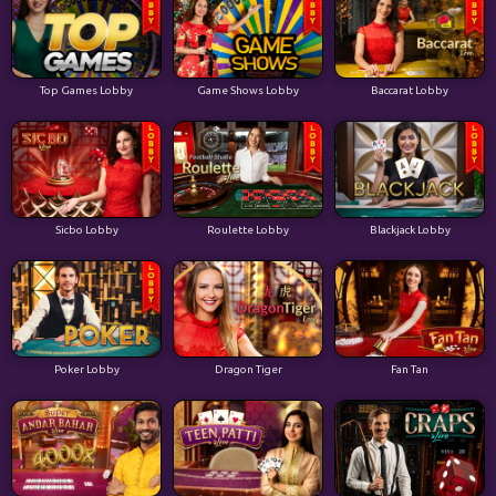
Top Games Lobby
Game Shows Lobby
Baccarat Lobby
Sicbo Lobby
Roulette Lobby
Blackjack Lobby
Poker Lobby
Dragon Tiger
Fan Tan