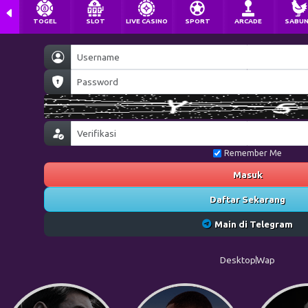
TOGEL
SLOT
LIVE CASINO
SPORT
ARCADE
SABU
Remember Me
Masuk
Daftar Sekarang
Main di Telegram
Desktop
Wap