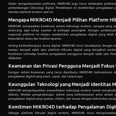
Selain mengedepankan performa, MIKRO4D juga terus melakukan pembaru
perkembangan teknologi digital. Pendekatan ini memberikan pengalaman yan
standar platform modern saat ini.
Mengapa MIKRO4D Menjadi Pilihan Platform Hib
MIKRO4D menawarkan kombinasi antara teknologi modern, navigasi yang s
dirancang agar tetap nyaman di berbagai perangkat. Dengan pembaruan
responsif, platform ini mampu memberikan pengalaman digital yang lebi
kemudahan akses dan kualitas layanan.
Seiring berkembangnya dunia digital, MIKRO4D terus beradaptasi dengan m
mampu menjadi salah satu platform hiburan digital yang mengikuti perk
Komitmen terhadap kualitas pengalaman pengguna menjadi salah satu fo
dilakukan.
Keamanan dan Privasi Pengguna Menjadi Foku
Dengan sistem keamanan yang terus diperbarui, MIKRO4D berkomitmen m
pengalaman digital yang aman, cepat, dan terpercaya.
Keunggulan Teknologi yang Menjadi Identitas
MIKRO4D mengedepankan pemanfaatan teknologi modern untuk menghadirka
diakses. Melalui pengembangan sistem yang berkelanjutan serta desain 
pengalaman digital yang nyaman, efisien, dan sesuai dengan kebutuhan peng
Komitmen MIKRO4D terhadap Pengalaman Digita
Sebagai platform hiburan digital modern, MIKRO4D terus mengutamaka