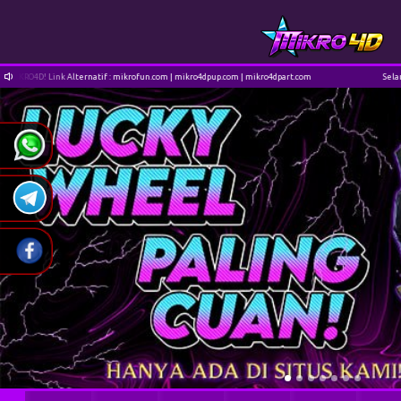
O4D! Link Alternatif : mikrofun.com | mikro4dpup.com | mikro4dpart.com
Selamat Dat