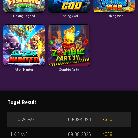
Fishing Legend
Fishing God
Fishing War
Alien Hunter
Zombie Party
Togel Result
TOTO WUHAN
09-08-2026
Q
8360
HK SIANG
09-08-2026
H
4008