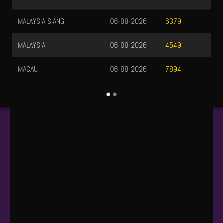
MALAYSIA SIANG
06-08-2026
6379
MALAYSIA
06-08-2026
4549
MACAU
06-08-2026
7894