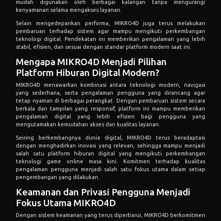
mudah digunakan oleh berbagai kalangan tanpa mengurangi
kenyamanan selama mengakses layanan.
Selain mengedepankan performa, MIKRO4D juga terus melakukan
pembaruan terhadap sistem agar mampu mengikuti perkembangan
teknologi digital. Pendekatan ini memberikan pengalaman yang lebih
stabil, efisien, dan sesuai dengan standar platform modern saat ini.
Mengapa MIKRO4D Menjadi Pilihan
Platform Hiburan Digital Modern?
MIKRO4D menawarkan kombinasi antara teknologi modern, navigasi
yang sederhana, serta pengalaman pengguna yang dirancang agar
tetap nyaman di berbagai perangkat. Dengan pembaruan sistem secara
berkala dan tampilan yang responsif, platform ini mampu memberikan
pengalaman digital yang lebih efisien bagi pengguna yang
mengutamakan kemudahan akses dan kualitas layanan.
Seiring berkembangnya dunia digital, MIKRO4D terus beradaptasi
dengan menghadirkan inovasi yang relevan, sehingga mampu menjadi
salah satu platform hiburan digital yang mengikuti perkembangan
teknologi game online masa kini. Komitmen terhadap kualitas
pengalaman pengguna menjadi salah satu fokus utama dalam setiap
pengembangan yang dilakukan.
Keamanan dan Privasi Pengguna Menjadi
Fokus Utama MIKRO4D
Dengan sistem keamanan yang terus diperbarui, MIKRO4D berkomitmen