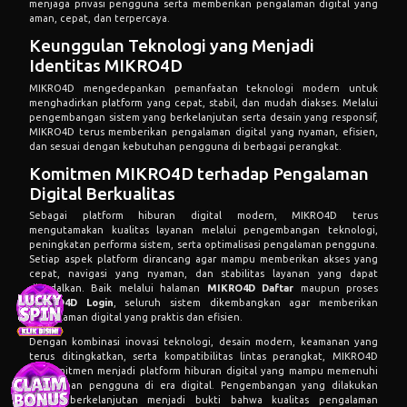
menjaga privasi pengguna serta memberikan pengalaman digital yang
aman, cepat, dan terpercaya.
Keunggulan Teknologi yang Menjadi
Identitas MIKRO4D
MIKRO4D mengedepankan pemanfaatan teknologi modern untuk
menghadirkan platform yang cepat, stabil, dan mudah diakses. Melalui
pengembangan sistem yang berkelanjutan serta desain yang responsif,
MIKRO4D terus memberikan pengalaman digital yang nyaman, efisien,
dan sesuai dengan kebutuhan pengguna di berbagai perangkat.
Komitmen MIKRO4D terhadap Pengalaman
Digital Berkualitas
Sebagai platform hiburan digital modern, MIKRO4D terus
mengutamakan kualitas layanan melalui pengembangan teknologi,
peningkatan performa sistem, serta optimalisasi pengalaman pengguna.
Setiap aspek platform dirancang agar mampu memberikan akses yang
cepat, navigasi yang nyaman, dan stabilitas layanan yang dapat
diandalkan. Baik melalui halaman
MIKRO4D Daftar
maupun proses
MIKRO4D Login
, seluruh sistem dikembangkan agar memberikan
pengalaman digital yang praktis dan efisien.
Dengan kombinasi inovasi teknologi, desain modern, keamanan yang
terus ditingkatkan, serta kompatibilitas lintas perangkat, MIKRO4D
berkomitmen menjadi platform hiburan digital yang mampu memenuhi
kebutuhan pengguna di era digital. Pengembangan yang dilakukan
secara berkelanjutan menjadi bukti bahwa kualitas pengalaman