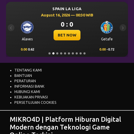
SPAIN LA LIGA
August 16, 2026 — 00:30 WIB
0 : 0
Previous
Next
BET NOW
Alaves
Getafe
0.00
0.62
0.00
-0.72
TENTANG KAMI
BANTUAN
PERATURAN
INFORMASI BANK
HUBUNGI KAMI
KEBIJAKAN PRIVASI
PERSETUJUAN COOKIES
MIKRO4D | Platform Hiburan Digital
Modern dengan Teknologi Game