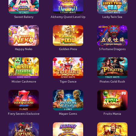
Sweet Bakery
Alchemy Quest Level Up
Lucky Twin Sea
Happy Neko
Golden Pixiu
5 Fortune Dragons
Mister Cashmore
Tiger Dance
Pirates Gold Rush
Fiery Sevens Exclusive
Mayan Gems
Fruits Mania