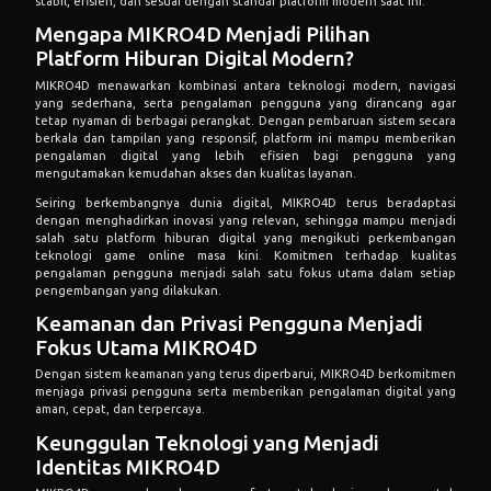
stabil, efisien, dan sesuai dengan standar platform modern saat ini.
Mengapa MIKRO4D Menjadi Pilihan
Platform Hiburan Digital Modern?
MIKRO4D menawarkan kombinasi antara teknologi modern, navigasi
yang sederhana, serta pengalaman pengguna yang dirancang agar
tetap nyaman di berbagai perangkat. Dengan pembaruan sistem secara
berkala dan tampilan yang responsif, platform ini mampu memberikan
pengalaman digital yang lebih efisien bagi pengguna yang
mengutamakan kemudahan akses dan kualitas layanan.
Seiring berkembangnya dunia digital, MIKRO4D terus beradaptasi
dengan menghadirkan inovasi yang relevan, sehingga mampu menjadi
salah satu platform hiburan digital yang mengikuti perkembangan
teknologi game online masa kini. Komitmen terhadap kualitas
pengalaman pengguna menjadi salah satu fokus utama dalam setiap
pengembangan yang dilakukan.
Keamanan dan Privasi Pengguna Menjadi
Fokus Utama MIKRO4D
Dengan sistem keamanan yang terus diperbarui, MIKRO4D berkomitmen
menjaga privasi pengguna serta memberikan pengalaman digital yang
aman, cepat, dan terpercaya.
Keunggulan Teknologi yang Menjadi
Identitas MIKRO4D