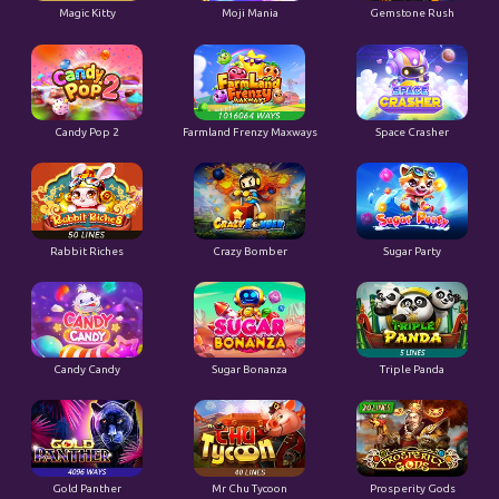
Magic Kitty
Moji Mania
Gemstone Rush
Candy Pop 2
Farmland Frenzy Maxways
Space Crasher
Rabbit Riches
Crazy Bomber
Sugar Party
Candy Candy
Sugar Bonanza
Triple Panda
Gold Panther
Mr Chu Tycoon
Prosperity Gods