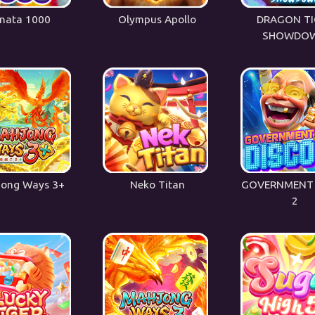
inata 1000
Olympus Apollo
DRAGON TI
SHOWDO
ong Ways 3+
Neko Titan
GOVERNMENT 
2