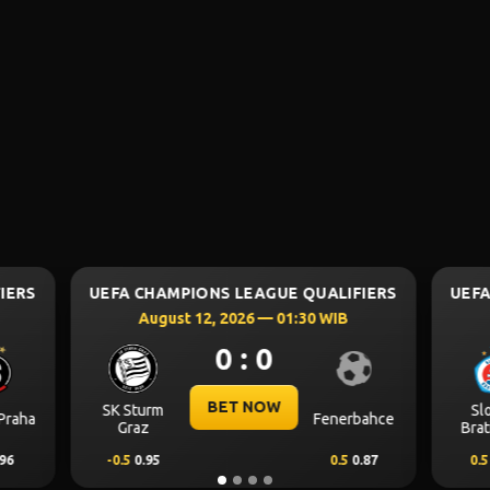
le of Alliance
Color Bingo
Book of Eg
7/8/2026
8/8/2026
7/8/2026
7/8/2026
7/8/2026
era Panda
Treasures of Egypt
Bandito Ret
IERS
E-FOOTBALL F24 INTERNATIONAL
E-FO
FRIENDLY
August 8, 2026 — 11:15 WIB
0 : 0
Saint-
e-Ne
oise
Un
BET NOW
e-Croatia
e-Portugal
1.00
-0.
0.00
0.45
0.00
-0.69