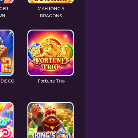
GER
MAHJONG 5
WN
DRAGONS
DISCO
Fortune Trio