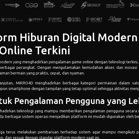
orm Hiburan Digital Moder
Online Terkini
odern yang menghadirkan pengalaman game online dengan teknologi terkini, 
berbagai perangkat. Dengan mengutamakan kemudahan akses dan inovasi d
man bermain yang praktis, cepat, dan nyaman.
anjutan, MIKRO4D menghadirkan berbagai kategori permainan dalam satu
pun smartphone dengan tampilan yang tetap optimal sehingga aktivitas menja
tuk Pengalaman Pengguna yang Le
adirkan teknologi yang mampu memberikan pengalaman pengguna secara ma
 pada berbagai sistem operasi menjadikan platform ini mudah digunakan oleh
a terus melakukan pembaruan terhadap sistem agar mampu mengikuti per
en, dan sesuai dengan standar platform modern saat ini.