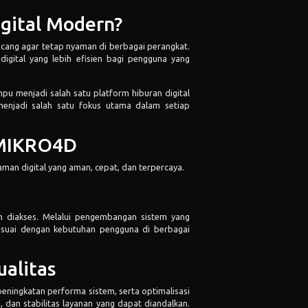
gital Modern?
cang agar tetap nyaman di berbagai perangkat.
gital yang lebih efisien bagi pengguna yang
u menjadi salah satu platform hiburan digital
enjadi salah satu fokus utama dalam setiap
 MIKRO4D
an digital yang aman, cepat, dan terpercaya.
 diakses. Melalui pengembangan sistem yang
sesuai dengan kebutuhan pengguna di berbagai
alitas
eningkatan performa sistem, serta optimalisasi
dan stabilitas layanan yang dapat diandalkan.