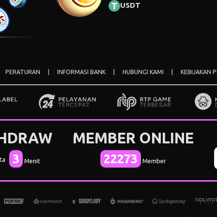
ypto Verse
Thriller Town
DJ Seal
USDT
PERATURAN
|
INFORMASI BANK
|
HUBUNGI KAMI
|
KEBIJAKAN P
e Big Blue
THDRAW
MEMBER ONLINE
3
22273
ta
Menit
Member