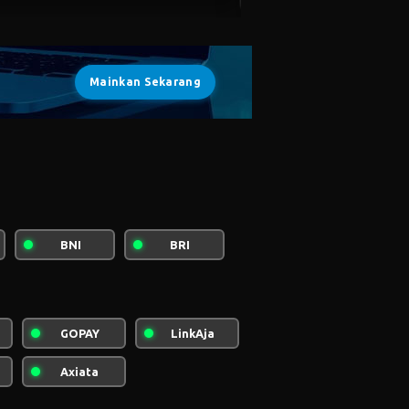
rses
God of Fortune
Mainkan Sekarang
d Miner
Golden Legend
BNI
BRI
GOPAY
LinkAja
Axiata