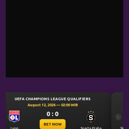
UEFA CHAMPIONS LEAGUE QUALIFIERS
August 12, 2026 — 01:30 WIB
0 : 0
Previous
Next
BET NOW
SK Sturm Graz
Fenerbahce