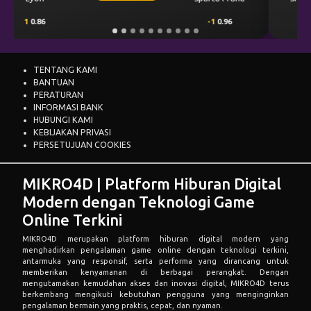
-0.5
0.95
0.5
0.87
TENTANG KAMI
BANTUAN
PERATURAN
INFORMASI BANK
HUBUNGI KAMI
KEBIJAKAN PRIVASI
PERSETUJUAN COOKIES
MIKRO4D | Platform Hiburan Digital
Modern dengan Teknologi Game
Online Terkini
MIKRO4D merupakan platform hiburan digital modern yang
menghadirkan pengalaman game online dengan teknologi terkini,
antarmuka yang responsif, serta performa yang dirancang untuk
memberikan kenyamanan di berbagai perangkat. Dengan
mengutamakan kemudahan akses dan inovasi digital, MIKRO4D terus
berkembang mengikuti kebutuhan pengguna yang menginginkan
pengalaman bermain yang praktis, cepat, dan nyaman.