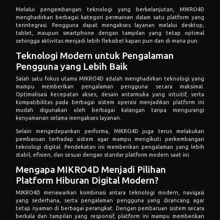
Melalui pengembangan teknologi yang berkelanjutan, MIKRO4D
menghadirkan berbagai kategori permainan dalam satu platform yang
terintegrasi. Pengguna dapat mengakses layanan melalui desktop,
tablet, maupun smartphone dengan tampilan yang tetap optimal
sehingga aktivitas menjadi lebih fleksibel kapan pun dan di mana pun.
Teknologi Modern untuk Pengalaman
Pengguna yang Lebih Baik
Salah satu fokus utama MIKRO4D adalah menghadirkan teknologi yang
mampu memberikan pengalaman pengguna secara maksimal.
Optimalisasi kecepatan akses, desain antarmuka yang intuitif, serta
kompatibilitas pada berbagai sistem operasi menjadikan platform ini
mudah digunakan oleh berbagai kalangan tanpa mengurangi
kenyamanan selama mengakses layanan.
Selain mengedepankan performa, MIKRO4D juga terus melakukan
pembaruan terhadap sistem agar mampu mengikuti perkembangan
teknologi digital. Pendekatan ini memberikan pengalaman yang lebih
stabil, efisien, dan sesuai dengan standar platform modern saat ini.
Mengapa MIKRO4D Menjadi Pilihan
Platform Hiburan Digital Modern?
MIKRO4D menawarkan kombinasi antara teknologi modern, navigasi
yang sederhana, serta pengalaman pengguna yang dirancang agar
tetap nyaman di berbagai perangkat. Dengan pembaruan sistem secara
berkala dan tampilan yang responsif, platform ini mampu memberikan