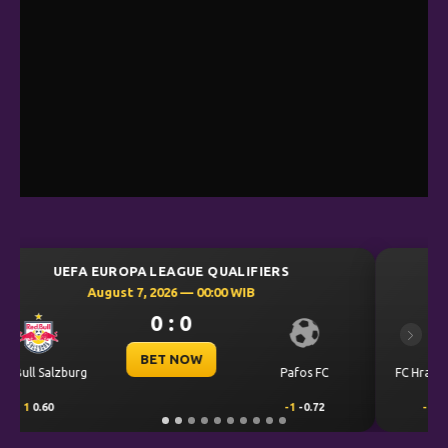
UEFA EUROPA LEAGUE QUALIFIERS
August 7, 2026 — 00:00 WIB
0 : 0
Previous
Next
BET NOW
FC Hradec Kralove
Besiktas
-0.5
-0.85
0.5
0.73