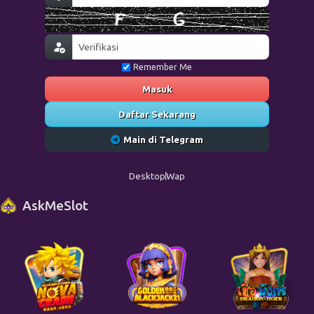
Remember Me
Masuk
Daftar Sekarang
Main di Telegram
Desktop
Wap
AskMeSlot