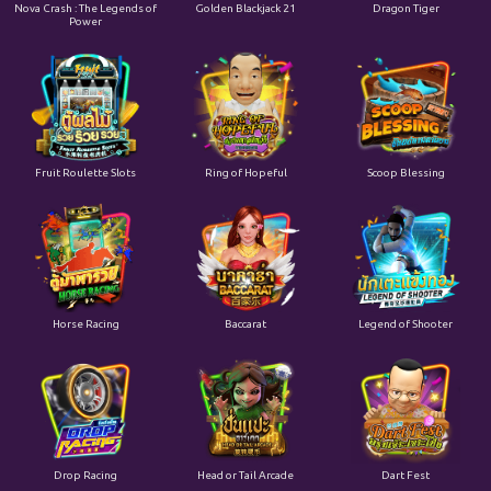
Nova Crash : The Legends of
Golden Blackjack 21
Dragon Tiger
Power
Fruit Roulette Slots
Ring of Hopeful
Scoop Blessing
Horse Racing
Baccarat
Legend of Shooter
Drop Racing
Head or Tail Arcade
Dart Fest