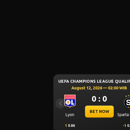
3158
7/8/2026
UEFA CHAMPIONS LEAGUE QUALIF
August 12, 2026 — 02:00 WIB
0 : 0
Previous
BET NOW
Lyon
Sparta
1
0.86
-1
0