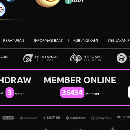
USDT
PERATURAN
|
INFORMASI BANK
|
HUBUNGI KAMI
|
KEBIJAKAN P
THDRAW
MEMBER ONLINE
3
35434
ta
Menit
Member