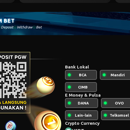
M BET
Deposit
Withdraw
Bet
Bank Lokal
BCA
Mandiri
CIMB
E Money & Pulsa
DANA
OVO
Lain-lain
Telkomsel
Crypto Currency