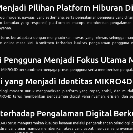
jadi Pilihan Platform Hiburan Di
i modern, navigasi yang sederhana, serta pengalaman pengguna yang diran
 tampilan yang responsif, platform ini mampu memberikan pengalaman di
ayanan.
 terus beradaptasi dengan menghadirkan inovasi yang relevan, sehingga mamp
e online masa kini. Komitmen terhadap kualitas pengalaman pengguna m
si Pengguna Menjadi Fokus Utama
, MIKRO4D berkomitmen menjaga privasi pengguna serta memberikan pengalam
i yang Menjadi Identitas MIKRO4D
gi modern untuk menghadirkan platform yang cepat, stabil, dan mudah
MIKRO4D terus memberikan pengalaman digital yang nyaman, efisien, dan 
rhadap Pengalaman Digital Berku
O4D terus mengutamakan kualitas layanan melalui pengembangan teknologi, p
irancang agar mampu memberikan akses yang cepat, navigasi yang nyaman, 