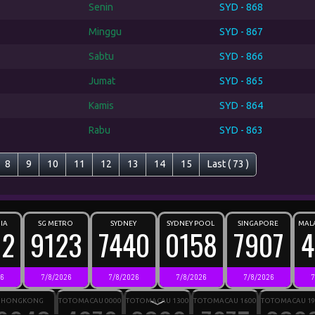
Senin
SYD - 868
Minggu
SYD - 867
Sabtu
SYD - 866
Jumat
SYD - 865
Kamis
SYD - 864
Rabu
SYD - 863
8
9
10
11
12
13
14
15
Last ( 73 )
IA
SG METRO
SYDNEY
SYDNEY POOL
SINGAPORE
MALA
72
9123
7440
0158
7907
4
26
7/8/2026
7/8/2026
7/8/2026
7/8/2026
7
HONGKONG
TOTOMACAU 0000
TOTOMACAU 1300
TOTOMACAU 1600
TOTOMACAU 1