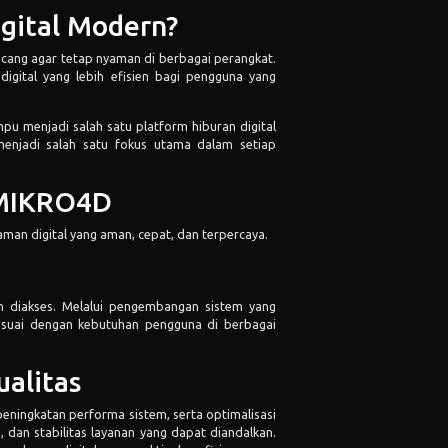
gital Modern?
cang agar tetap nyaman di berbagai perangkat.
gital yang lebih efisien bagi pengguna yang
u menjadi salah satu platform hiburan digital
enjadi salah satu fokus utama dalam setiap
 MIKRO4D
an digital yang aman, cepat, dan terpercaya.
 diakses. Melalui pengembangan sistem yang
sesuai dengan kebutuhan pengguna di berbagai
alitas
eningkatan performa sistem, serta optimalisasi
dan stabilitas layanan yang dapat diandalkan.