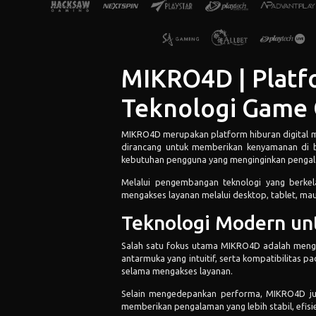
MIKRO4D | Platf
Teknologi Game 
MIKRO4D merupakan platform hiburan digital m
dirancang untuk memberikan kenyamanan di 
kebutuhan pengguna yang menginginkan pengala
Melalui pengembangan teknologi yang berkel
mengakses layanan melalui desktop, tablet, mau
Teknologi Modern un
Salah satu fokus utama MIKRO4D adalah mengh
antarmuka yang intuitif, serta kompatibilitas
selama mengakses layanan.
Selain mengedepankan performa, MIKRO4D jug
memberikan pengalaman yang lebih stabil, efisi