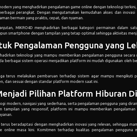
odern yang menghadirkan pengalaman game online dengan teknologi terkini, 
berbagai perangkat. Dengan mengutamakan kemudahan akses dan inovasi d
man bermain yang praktis, cepat, dan nyaman.
anjutan, MIKRO4D menghadirkan berbagai kategori permainan dalam satu
pun smartphone dengan tampilan yang tetap optimal sehingga aktivitas menja
tuk Pengalaman Pengguna yang Le
adirkan teknologi yang mampu memberikan pengalaman pengguna secara ma
 pada berbagai sistem operasi menjadikan platform ini mudah digunakan oleh
a terus melakukan pembaruan terhadap sistem agar mampu mengikuti per
en, dan sesuai dengan standar platform modern saat ini.
jadi Pilihan Platform Hiburan Di
i modern, navigasi yang sederhana, serta pengalaman pengguna yang diran
 tampilan yang responsif, platform ini mampu memberikan pengalaman di
ayanan.
 terus beradaptasi dengan menghadirkan inovasi yang relevan, sehingga mamp
e online masa kini. Komitmen terhadap kualitas pengalaman pengguna m