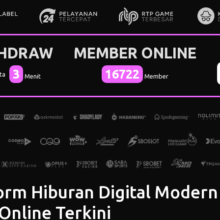
THDRAW
MEMBER ONLINE
3
16722
ta
Menit
Member
orm Hiburan Digital Moder
Online Terkini