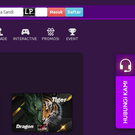
Datang di Situs MIKRO4D! Link Alternatif : mikrofun.com | mikro4dpup.com | mikro4d
Masuk
Daftar
ADE
INTERACTIVE
PROMOSI
EVENT