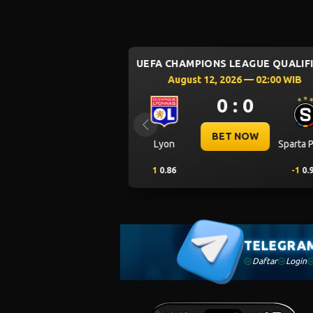
UEFA CHAMPIONS LEAGUE QUALIF
August 11, 2026 — 22:59 WIB
0 : 0
Previous
BET NOW
Union 
Bodo Glimt
Gill
0.75
0.82
-0.75
TELEGRA
Daftar
Login