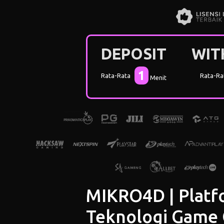
DEPOSIT
WI
1
Rata-Rata
Rata-Ra
Menit
MIKRO4D | Platf
Teknologi Game 