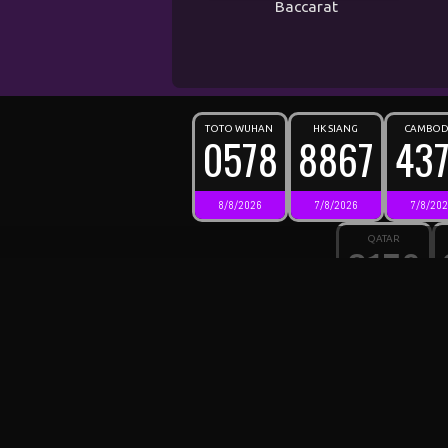
Baccarat
TOTO WUHAN
HK SIANG
CAMBOD
0578
8867
43
8/8/2026
7/8/2026
7/8/20
QATAR
3158
7/8/2026