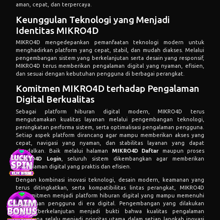
aman, cepat, dan terpercaya.
Keunggulan Teknologi yang Menjadi
Identitas MIKRO4D
MIKRO4D mengedepankan pemanfaatan teknologi modern untuk
menghadirkan platform yang cepat, stabil, dan mudah diakses. Melalui
pengembangan sistem yang berkelanjutan serta desain yang responsif,
MIKRO4D terus memberikan pengalaman digital yang nyaman, efisien,
dan sesuai dengan kebutuhan pengguna di berbagai perangkat.
Komitmen MIKRO4D terhadap Pengalaman
Digital Berkualitas
Sebagai platform hiburan digital modern, MIKRO4D terus
mengutamakan kualitas layanan melalui pengembangan teknologi,
peningkatan performa sistem, serta optimalisasi pengalaman pengguna.
Setiap aspek platform dirancang agar mampu memberikan akses yang
cepat, navigasi yang nyaman, dan stabilitas layanan yang dapat
diandalkan. Baik melalui halaman
MIKRO4D Daftar
maupun proses
MIKRO4D Login
, seluruh sistem dikembangkan agar memberikan
pengalaman digital yang praktis dan efisien.
Dengan kombinasi inovasi teknologi, desain modern, keamanan yang
terus ditingkatkan, serta kompatibilitas lintas perangkat, MIKRO4D
berkomitmen menjadi platform hiburan digital yang mampu memenuhi
kebutuhan pengguna di era digital. Pengembangan yang dilakukan
secara berkelanjutan menjadi bukti bahwa kualitas pengalaman
pengguna selalu menjadi prioritas utama dalam setiap langkah inovasi