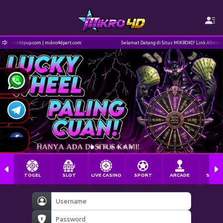
4dpup.com | mikro4dpart.com
Selamat Datang di Situs MIKRO4D! Link Alternatif : mik
TOGEL
SLOT
LIVE CASINO
SPORT
ARCADE
SABU