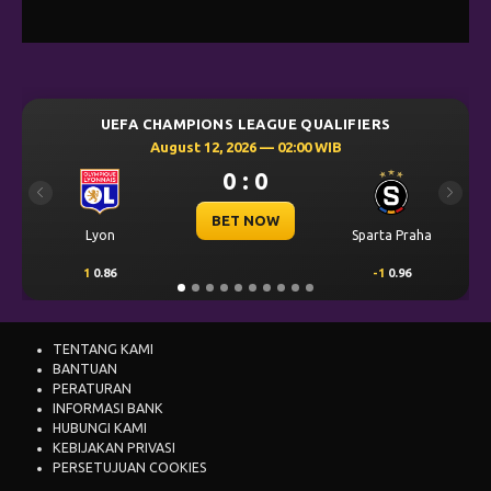
UEFA CHAMPIONS LEAGUE QUALIFIERS
August 12, 2026 — 02:00 WIB
0 : 0
Previous
Next
BET NOW
Lyon
Sparta Praha
1
0.86
-1
0.96
TENTANG KAMI
BANTUAN
PERATURAN
INFORMASI BANK
HUBUNGI KAMI
KEBIJAKAN PRIVASI
PERSETUJUAN COOKIES