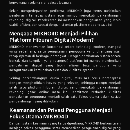
kenyamanan selama mengakses layanan.
Selain mengedepankan performa, MIKRO4D juga terus melakukan
pembaruan terhadap sistem agar mampu mengikuti perkembangan
teknologi digital. Pendekatan ini memberikan pengalaman yang lebih
stabil, efisien, dan sesuai dengan standar platform modern saat ini.
Mengapa MIKRO4D Menjadi Pilihan
Platform Hiburan Digital Modern?
MIKRO4D menawarkan kombinasi antara teknologi modern, navigasi
yang sederhana, serta pengalaman pengguna yang dirancang agar
tetap nyaman di berbagai perangkat. Dengan pembaruan sistem secara
berkala dan tampilan yang responsif, platform ini mampu memberikan
pengalaman digital yang lebih efisien bagi pengguna yang
mengutamakan kemudahan akses dan kualitas layanan.
Seiring berkembangnya dunia digital, MIKRO4D terus beradaptasi
dengan menghadirkan inovasi yang relevan, sehingga mampu menjadi
salah satu platform hiburan digital yang mengikuti perkembangan
teknologi game online masa kini. Komitmen terhadap kualitas
pengalaman pengguna menjadi salah satu fokus utama dalam setiap
pengembangan yang dilakukan.
Keamanan dan Privasi Pengguna Menjadi
Fokus Utama MIKRO4D
Dengan sistem keamanan yang terus diperbarui, MIKRO4D berkomitmen
menjaga privasi pengguna serta memberikan pengalaman digital yang