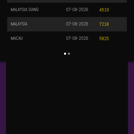
MALAYSIA SIANG
07-08-2026
4519
MALAYSIA
07-08-2026
7218
MACAU
07-08-2026
5825