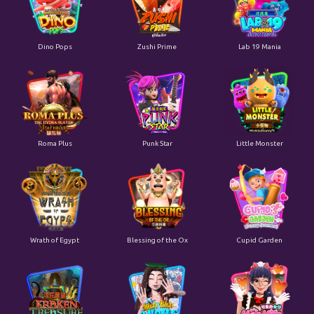
Dino Pops
Zushi Prime
Lab 19 Mania
Roma Plus
Punk Star
Little Monster
Wrath of Egypt
Blessing of the Ox
Cupid Garden