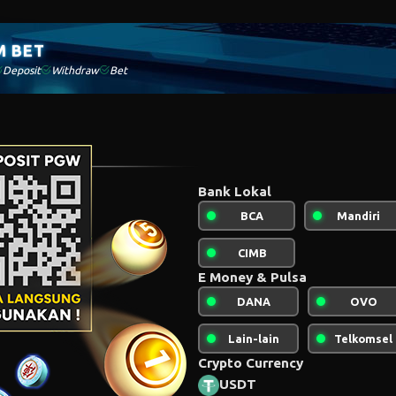
M BET
Deposit
Withdraw
Bet
Bank Lokal
BCA
Mandiri
CIMB
E Money & Pulsa
DANA
OVO
Lain-lain
Telkomsel
Crypto Currency
USDT