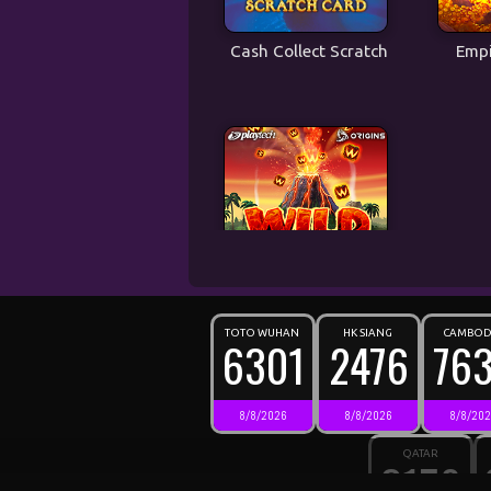
Cash Collect Scratch
Empi
Wild Lava Scratch
TOTO WUHAN
HK SIANG
CAMBOD
6301
2476
76
8/8/2026
8/8/2026
8/8/20
QATAR
3158