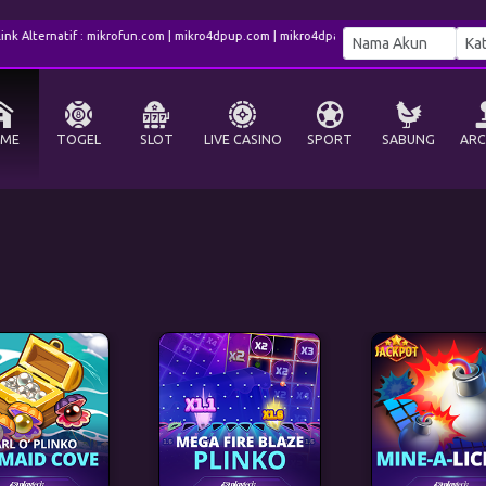
ernatif : mikrofun.com | mikro4dpup.com | mikro4dpart.com
Selamat Dat
ME
TOGEL
SLOT
LIVE CASINO
SPORT
SABUNG
ARC