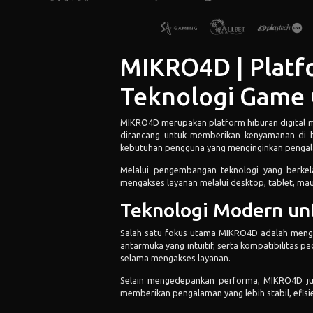
MIKRO4D | Platf
Teknologi Game 
MIKRO4D merupakan platform hiburan digital m
dirancang untuk memberikan kenyamanan di 
kebutuhan pengguna yang menginginkan pengala
Melalui pengembangan teknologi yang berkel
mengakses layanan melalui desktop, tablet, mau
Teknologi Modern un
Salah satu fokus utama MIKRO4D adalah mengh
antarmuka yang intuitif, serta kompatibilitas
selama mengakses layanan.
Selain mengedepankan performa, MIKRO4D jug
memberikan pengalaman yang lebih stabil, efisi