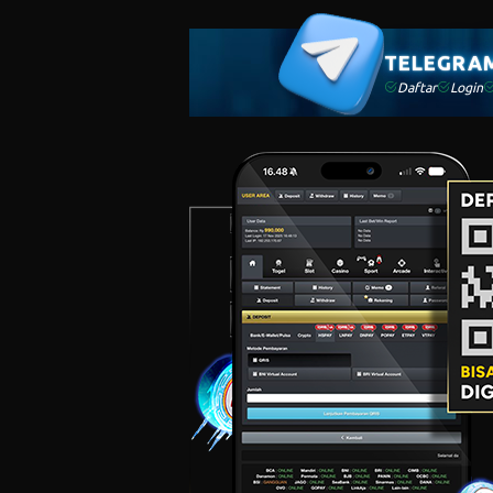
TELEGRA
Daftar
Login