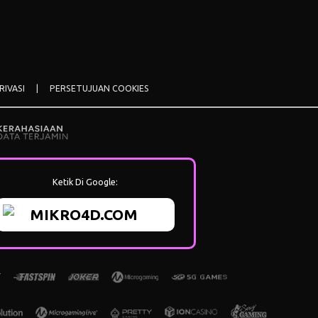
RIVASI
|
PERSETUJUAN COOKIES
Ketik Di Google:
MIKRO4D.COM