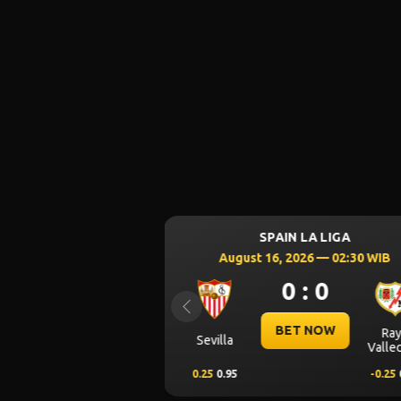
7/8/2026
UEFA CHAMPIONS LEAGUE QUALIF
August 12, 2026 — 01:30 WIB
0 : 0
Previous
BET NOW
SK Sturm
Fener
Graz
-0.5
0.95
0.5
0