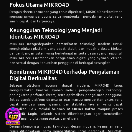
Fokus Utama MIKRO4D
Dengan sistem keamanan yang terus diperbarui, MIKRO4D berkomitmen
menjaga privasi pengguna serta memberikan pengalaman digital yang
aman, cepat, dan terpercaya.
Keunggulan Teknologi yang Menjadi
Identitas MIKRO4D
MIKRO4D mengedepankan pemanfaatan teknologi modern untuk
menghadirkan platform yang cepat, stabil, dan mudah diakses. Melalui
pengembangan sistem yang berkelanjutan serta desain yang responsif,
MIKRO4D terus memberikan pengalaman digital yang nyaman, efisien,
dan sesuai dengan kebutuhan pengguna di berbagai perangkat.
Komitmen MIKRO4D terhadap Pengalaman
Digital Berkualitas
Sebagai platform hiburan digital modern, MIKRO4D terus
mengutamakan kualitas layanan melalui pengembangan teknologi,
peningkatan performa sistem, serta optimalisasi pengalaman pengguna.
Setiap aspek platform dirancang agar mampu memberikan akses yang
cepat, navigasi yang nyaman, dan stabilitas layanan yang dapat
diandalkan. Baik melalui halaman
MIKRO4D Daftar
maupun proses
MIKRO4D Login
, seluruh sistem dikembangkan agar memberikan
pengalaman digital yang praktis dan efisien.
Dengan kombinasi inovasi teknologi, desain modern, keamanan yang
terus ditingkatkan, serta kompatibilitas lintas perangkat, MIKRO4D