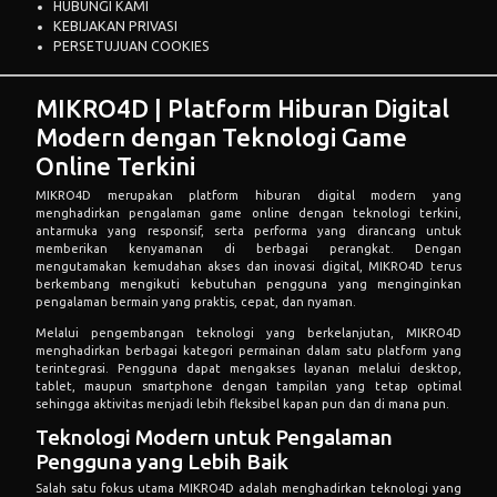
HUBUNGI KAMI
KEBIJAKAN PRIVASI
PERSETUJUAN COOKIES
MIKRO4D | Platform Hiburan Digital
Modern dengan Teknologi Game
Online Terkini
MIKRO4D merupakan platform hiburan digital modern yang
menghadirkan pengalaman game online dengan teknologi terkini,
antarmuka yang responsif, serta performa yang dirancang untuk
memberikan kenyamanan di berbagai perangkat. Dengan
mengutamakan kemudahan akses dan inovasi digital, MIKRO4D terus
berkembang mengikuti kebutuhan pengguna yang menginginkan
pengalaman bermain yang praktis, cepat, dan nyaman.
Melalui pengembangan teknologi yang berkelanjutan, MIKRO4D
menghadirkan berbagai kategori permainan dalam satu platform yang
terintegrasi. Pengguna dapat mengakses layanan melalui desktop,
tablet, maupun smartphone dengan tampilan yang tetap optimal
sehingga aktivitas menjadi lebih fleksibel kapan pun dan di mana pun.
Teknologi Modern untuk Pengalaman
Pengguna yang Lebih Baik
Salah satu fokus utama MIKRO4D adalah menghadirkan teknologi yang