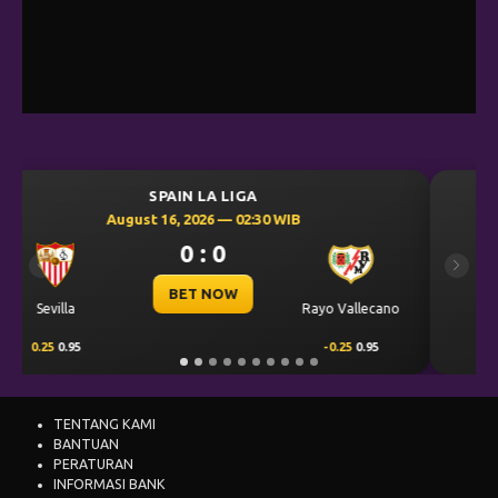
SPAIN LA LIGA
August 16, 2026 — 00:30 WIB
0 : 0
Previous
Next
BET NOW
allecano
Alaves
Getafe
5
0.95
0.00
0.62
0.00
-0.72
TENTANG KAMI
BANTUAN
PERATURAN
INFORMASI BANK