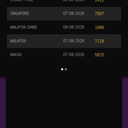
SINGAPORE
07-08-2026
7907
MALAYSIA SIANG
08-08-2026
1986
MALAYSIA
07-08-2026
7218
MACAU
07-08-2026
5825