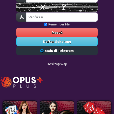
Remember Me
Masuk
Daftar Sekarang
Main di Telegram
Desktop
Wap