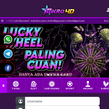
KRO4D! Link Alternatif : mikrofun.com | mikro4dpup.com | mikro4dpart.com
Selamat Da
TOGEL
SLOT
LIVE CASINO
SPORT
ARCADE
SABU