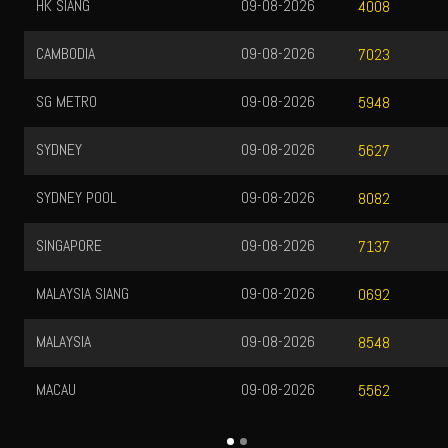
HK SIANG
09-08-2026
4008
CAMBODIA
09-08-2026
7023
SG METRO
09-08-2026
5948
SYDNEY
09-08-2026
5627
SYDNEY POOL
09-08-2026
8082
SINGAPORE
09-08-2026
7137
MALAYSIA SIANG
09-08-2026
0692
MALAYSIA
09-08-2026
8548
MACAU
09-08-2026
5562