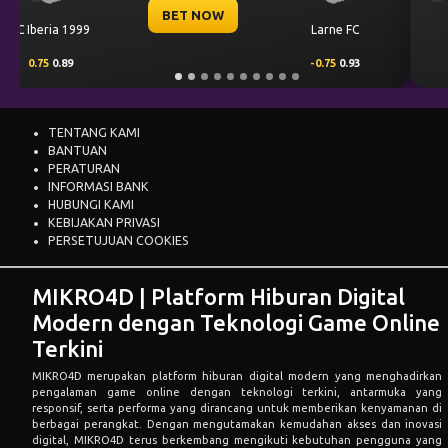
BET NOW
Sevilla
Rayo Vallecano
0.25
0.95
-0.25
0.95
TENTANG KAMI
BANTUAN
PERATURAN
INFORMASI BANK
HUBUNGI KAMI
KEBIJAKAN PRIVASI
PERSETUJUAN COOKIES
MIKRO4D | Platform Hiburan Digital
Modern dengan Teknologi Game Online
Terkini
MIKRO4D merupakan platform hiburan digital modern yang menghadirkan
pengalaman game online dengan teknologi terkini, antarmuka yang
responsif, serta performa yang dirancang untuk memberikan kenyamanan di
berbagai perangkat. Dengan mengutamakan kemudahan akses dan inovasi
digital, MIKRO4D terus berkembang mengikuti kebutuhan pengguna yang