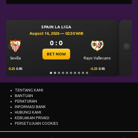
SPAIN LA LIGA
August 16, 2026 — 00:30 WIB
0 : 0
Previous
Next
BET NOW
no
Alaves
Getafe
0.00
0.62
0.00
-0.72
TENTANG KAMI
BANTUAN
PERATURAN
INFORMASI BANK
HUBUNGI KAMI
KEBIJAKAN PRIVASI
PERSETUJUAN COOKIES