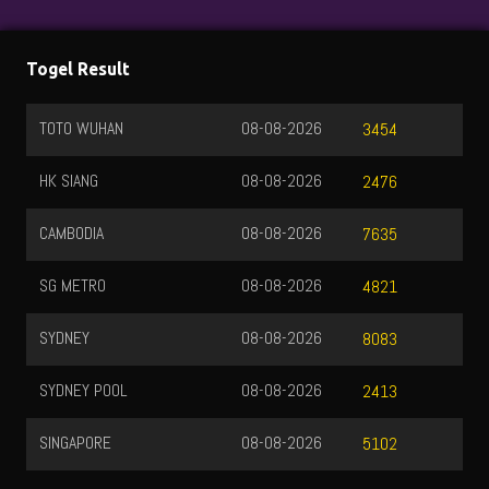
Togel Result
TOTO WUHAN
08-08-2026
Q
3454
HK SIANG
08-08-2026
H
2476
CAMBODIA
08-08-2026
T
7635
SG METRO
08-08-2026
T
4821
SYDNEY
08-08-2026
T
8083
SYDNEY POOL
08-08-2026
T
2413
SINGAPORE
08-08-2026
T
5102