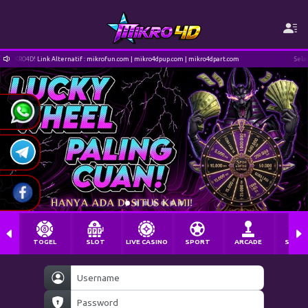
RO4D! Link Alternatif : mikrofun.com | mikro4dpup.com | mikro4dpart.com
Selamat Da
TOGEL
SLOT
LIVE CASINO
SPORT
ARCADE
SABU