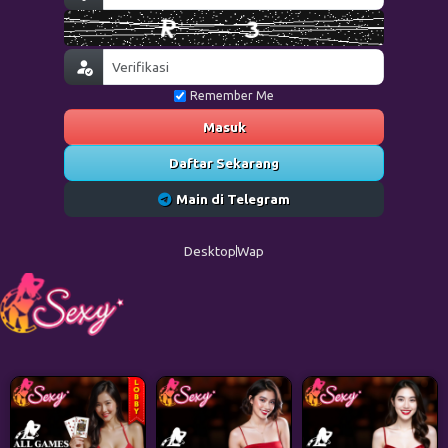
Remember Me
Masuk
Daftar Sekarang
Main di Telegram
Desktop
Wap