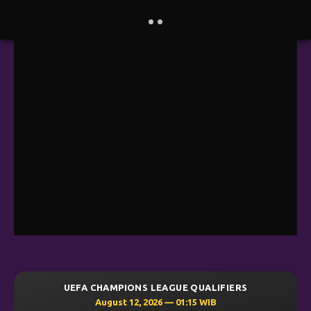
UEFA CHAMPIONS LEAGUE QUALIFIERS
August 12, 2026 — 01:15 WIB