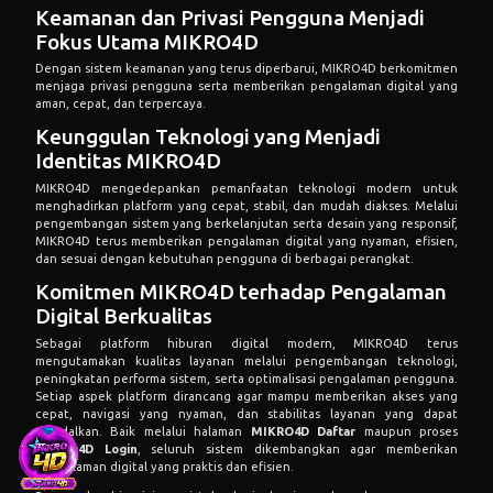
Keamanan dan Privasi Pengguna Menjadi
Fokus Utama MIKRO4D
Dengan sistem keamanan yang terus diperbarui, MIKRO4D berkomitmen
menjaga privasi pengguna serta memberikan pengalaman digital yang
aman, cepat, dan terpercaya.
Keunggulan Teknologi yang Menjadi
Identitas MIKRO4D
MIKRO4D mengedepankan pemanfaatan teknologi modern untuk
menghadirkan platform yang cepat, stabil, dan mudah diakses. Melalui
pengembangan sistem yang berkelanjutan serta desain yang responsif,
MIKRO4D terus memberikan pengalaman digital yang nyaman, efisien,
dan sesuai dengan kebutuhan pengguna di berbagai perangkat.
Komitmen MIKRO4D terhadap Pengalaman
Digital Berkualitas
Sebagai platform hiburan digital modern, MIKRO4D terus
mengutamakan kualitas layanan melalui pengembangan teknologi,
peningkatan performa sistem, serta optimalisasi pengalaman pengguna.
Setiap aspek platform dirancang agar mampu memberikan akses yang
cepat, navigasi yang nyaman, dan stabilitas layanan yang dapat
diandalkan. Baik melalui halaman
MIKRO4D Daftar
maupun proses
MIKRO4D Login
, seluruh sistem dikembangkan agar memberikan
pengalaman digital yang praktis dan efisien.