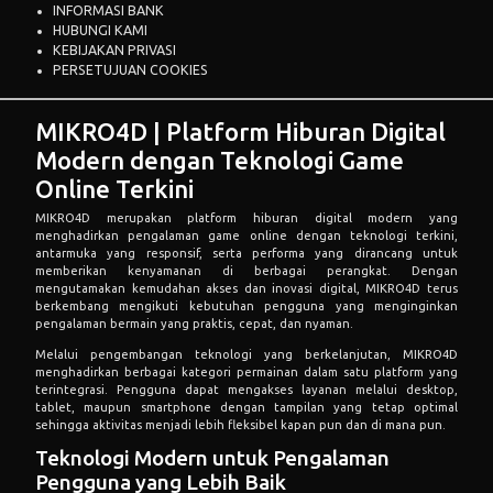
INFORMASI BANK
HUBUNGI KAMI
KEBIJAKAN PRIVASI
PERSETUJUAN COOKIES
MIKRO4D | Platform Hiburan Digital
Modern dengan Teknologi Game
Online Terkini
MIKRO4D merupakan platform hiburan digital modern yang
menghadirkan pengalaman game online dengan teknologi terkini,
antarmuka yang responsif, serta performa yang dirancang untuk
memberikan kenyamanan di berbagai perangkat. Dengan
mengutamakan kemudahan akses dan inovasi digital, MIKRO4D terus
berkembang mengikuti kebutuhan pengguna yang menginginkan
pengalaman bermain yang praktis, cepat, dan nyaman.
Melalui pengembangan teknologi yang berkelanjutan, MIKRO4D
menghadirkan berbagai kategori permainan dalam satu platform yang
terintegrasi. Pengguna dapat mengakses layanan melalui desktop,
tablet, maupun smartphone dengan tampilan yang tetap optimal
sehingga aktivitas menjadi lebih fleksibel kapan pun dan di mana pun.
Teknologi Modern untuk Pengalaman
Pengguna yang Lebih Baik