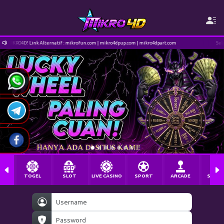
KRO4D! Link Alternatif : mikrofun.com | mikro4dpup.com | mikro4dpart.com
Selamat Da
TOGEL
SLOT
LIVE CASINO
SPORT
ARCADE
SABU