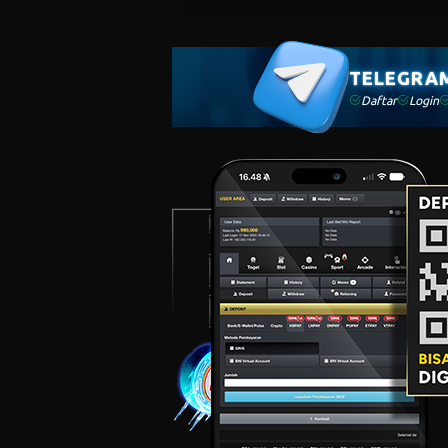
TELEGRA
Daftar
Login
Plinko
Tower