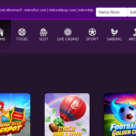
rnatif : mikrofun.com | mikro4dpup.com | mikro4dpart.com
Selamat Dat
ME
TOGEL
SLOT
LIVE CASINO
SPORT
SABUNG
ARC