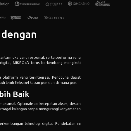
n dengan
ratch
Magic Lamp Bingo
antarmuka yang responsif, serta performa yang
igital, MIKRO4D terus berkembang mengikuti
 platform yang terintegrasi. Pengguna dapat
di lebih fleksibel kapan pun dan di mana pun.
bih Baik
ksimal. Optimalisasi kecepatan akses, desain
 berbagai kalangan tanpa mengurangi kenyamanan
ture
Jackpot Bingo
kembangan teknologi digital. Pendekatan ini