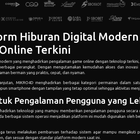
orm Hiburan Digital Moder
Online Terkini
e Gems Scratch
Boxing Extravaganza
Super Ace Sc
odern yang menghadirkan pengalaman game online dengan teknologi terkini, 
berbagai perangkat. Dengan mengutamakan kemudahan akses dan inovasi d
man bermain yang praktis, cepat, dan nyaman.
anjutan, MIKRO4D menghadirkan berbagai kategori permainan dalam satu
pun smartphone dengan tampilan yang tetap optimal sehingga aktivitas menja
tuk Pengalaman Pengguna yang Le
adirkan teknologi yang mampu memberikan pengalaman pengguna secara ma
 pada berbagai sistem operasi menjadikan platform ini mudah digunakan oleh
rls of Bingo
Go Goal Bingo
Bingo Adven
a terus melakukan pembaruan terhadap sistem agar mampu mengikuti per
en, dan sesuai dengan standar platform modern saat ini.