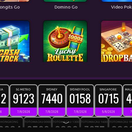
ongits Go
Domino Go
Video Pok
ash Stack
Lucky Roulette
Drop Bal
IA
SG METRO
SYDNEY
SYDNEY POOL
SINGAPORE
MALA
72
9123
7440
0158
0715
4
26
7/8/2026
7/8/2026
7/8/2026
5/8/2026
7
HONGKONG
TOTOMACAU 0000
TOTOMACAU 1300
TOTOMACAU 1600
TOTOMACAU 1
3634
6529
6300
7875
630
ines Grand
Big Small Casino
Crash Pu