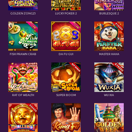
GOLDEN ZONGZI
LUCKY POKER 2
BURLESQUE 2
FISH PRAWN CRAB
DA FU GUI
MASTER HAHA
RAT OF WEALTH
SUPER BOOM
WU XIA