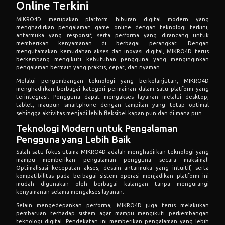
Online Terkini
MIKRO4D merupakan platform hiburan digital modern yang
menghadirkan pengalaman game online dengan teknologi terkini,
antarmuka yang responsif, serta performa yang dirancang untuk
memberikan kenyamanan di berbagai perangkat. Dengan
mengutamakan kemudahan akses dan inovasi digital, MIKRO4D terus
berkembang mengikuti kebutuhan pengguna yang menginginkan
pengalaman bermain yang praktis, cepat, dan nyaman.
Melalui pengembangan teknologi yang berkelanjutan, MIKRO4D
menghadirkan berbagai kategori permainan dalam satu platform yang
terintegrasi. Pengguna dapat mengakses layanan melalui desktop,
tablet, maupun smartphone dengan tampilan yang tetap optimal
sehingga aktivitas menjadi lebih fleksibel kapan pun dan di mana pun.
Teknologi Modern untuk Pengalaman
Pengguna yang Lebih Baik
Salah satu fokus utama MIKRO4D adalah menghadirkan teknologi yang
mampu memberikan pengalaman pengguna secara maksimal.
Optimalisasi kecepatan akses, desain antarmuka yang intuitif, serta
kompatibilitas pada berbagai sistem operasi menjadikan platform ini
mudah digunakan oleh berbagai kalangan tanpa mengurangi
kenyamanan selama mengakses layanan.
Selain mengedepankan performa, MIKRO4D juga terus melakukan
pembaruan terhadap sistem agar mampu mengikuti perkembangan
teknologi digital. Pendekatan ini memberikan pengalaman yang lebih