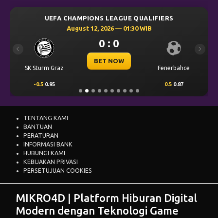
UEFA CHAMPIONS LEAGUE QUALIFIERS
August 12, 2026 — 01:30 WIB
0 : 0
Previous
Next
BET NOW
SK Sturm Graz
Fenerbahce
-0.5
0.95
0.5
0.87
TENTANG KAMI
BANTUAN
PERATURAN
INFORMASI BANK
HUBUNGI KAMI
KEBIJAKAN PRIVASI
PERSETUJUAN COOKIES
MIKRO4D | Platform Hiburan Digital
Modern dengan Teknologi Game