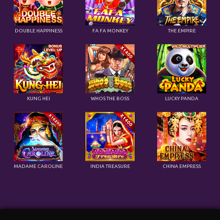
DOUBLE HAPPINESS
FA FA MONKEY
THE EMPIRE
KUNG HEI
WHOS THE BOSS
LUCKY PANDA
MADAME CAROLINE
INDIA TREASURE
CHINA EMPRESS