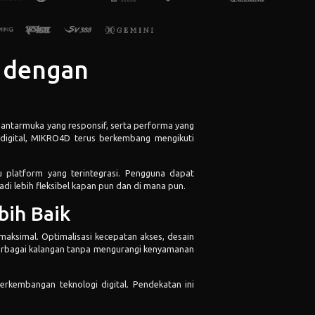
iggies
Wings of Iguazu
n dengan
antarmuka yang responsif, serta performa yang
igital, MIKRO4D terus berkembang mengikuti
ver
Chicky Run
 platform yang terintegrasi. Pengguna dapat
di lebih fleksibel kapan pun dan di mana pun.
bih Baik
ksimal. Optimalisasi kecepatan akses, desain
 berbagai kalangan tanpa mengurangi kenyamanan
kembangan teknologi digital. Pendekatan ini
Hunt
Tsar Treasures