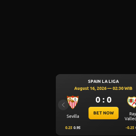
Queen of Bounty
The G
8/8/2026
Funky Fortunez
Pe
UEFA CHAMPIONS LEAGUE QUALIF
August 12, 2026 — 01:30 WIB
0 : 0
Previous
BET NOW
SK Sturm
Fener
Graz
-0.5
0.95
0.5
0