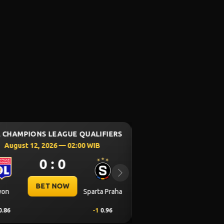
le
Mighty Mania
wn
8/8/2026
yhem
Fortune Horse
A CHAMPIONS LEAGUE QUALIFIERS
August 11, 2026 — 22:59 WIB
0 : 0
Next
BET NOW
Union Saint-
 Glimt
Gilloise
5
0.88
-0.75
0.94