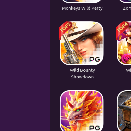
Monkeys Wild Party
Zom
Wild Bounty
Wi
Showdown