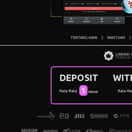
Dragons Treasure
Diner
Quest
TENTANG KAMI
|
BANTUAN
|
DEPOSIT
WI
Doomsday Rampage
Gr
1
Rata-Rata
Rata-Ra
Menit