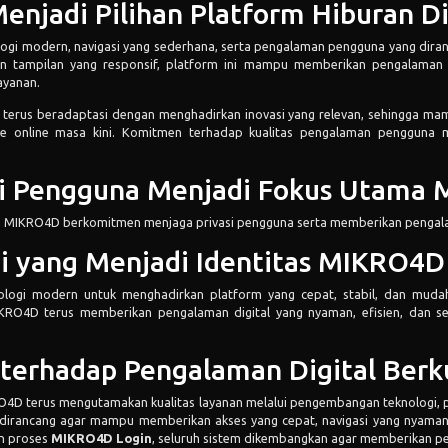
jadi Pilihan Platform Hiburan Di
i modern, navigasi yang sederhana, serta pengalaman pengguna yang diran
 tampilan yang responsif, platform ini mampu memberikan pengalaman di
ayanan.
 terus beradaptasi dengan menghadirkan inovasi yang relevan, sehingga mamp
e online masa kini. Komitmen terhadap kualitas pengalaman pengguna m
si Pengguna Menjadi Fokus Utama
Heist Cashout
Ultimate Striker
Ninja Raccoon
, MIKRO4D berkomitmen menjaga privasi pengguna serta memberikan pengalam
i yang Menjadi Identitas MIKRO4D
gi modern untuk menghadirkan platform yang cepat, stabil, dan mudah
MIKRO4D terus memberikan pengalaman digital yang nyaman, efisien, dan 
rhadap Pengalaman Digital Berku
O4D terus mengutamakan kualitas layanan melalui pengembangan teknologi, p
irancang agar mampu memberikan akses yang cepat, navigasi yang nyaman, 
uise Royale
Fruity Candy
Lucky Clover 
 proses
MIKRO4D Login
, seluruh sistem dikembangkan agar memberikan pen