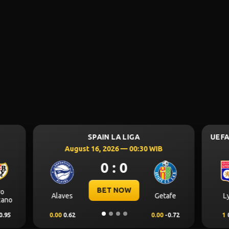
reat Icescape
Speed Winner
Reel Roya
Showdo
7/8/2026
8/8/2026
8/8/2026
8/8/2026
8/8/2026
rfect Strike
Mayan Destiny
Inferno Ma
IERS
UEFA CHAMPIONS LEAGUE QUALIFIERS
UEF
August 12, 2026 — 01:15 WIB
0 : 0
BET NOW
Slovan
bahce
Mjallby
Bodo
Bratislava
.87
0.5
0.83
-0.5
0.99
0.7