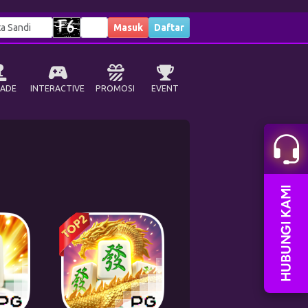
ang di Situs MIKRO4D! Link Alternatif : mikrofun.com | mikro4dpup.com | mikro4dpar
Masuk
Daftar
ADE
INTERACTIVE
PROMOSI
EVENT