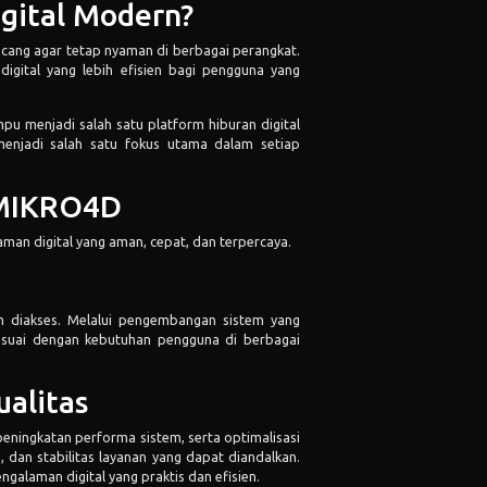
gital Modern?
cang agar tetap nyaman di berbagai perangkat.
gital yang lebih efisien bagi pengguna yang
u menjadi salah satu platform hiburan digital
enjadi salah satu fokus utama dalam setiap
 MIKRO4D
 Frenzy
Gladiator's Glory
an digital yang aman, cepat, dan terpercaya.
 diakses. Melalui pengembangan sistem yang
sesuai dengan kebutuhan pengguna di berbagai
alitas
eningkatan performa sistem, serta optimalisasi
dan stabilitas layanan yang dapat diandalkan.
Riches
Fortune Rabbit
galaman digital yang praktis dan efisien.