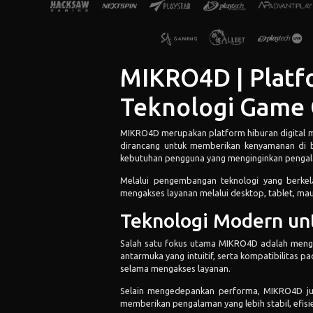
MIKRO4D | Platf
Teknologi Game 
MIKRO4D merupakan platform hiburan digital m
dirancang untuk memberikan kenyamanan di 
kebutuhan pengguna yang menginginkan pengala
Melalui pengembangan teknologi yang berkel
mengakses layanan melalui desktop, tablet, mau
Teknologi Modern un
Salah satu fokus utama MIKRO4D adalah mengh
antarmuka yang intuitif, serta kompatibilitas
selama mengakses layanan.
Selain mengedepankan performa, MIKRO4D jug
memberikan pengalaman yang lebih stabil, efisi