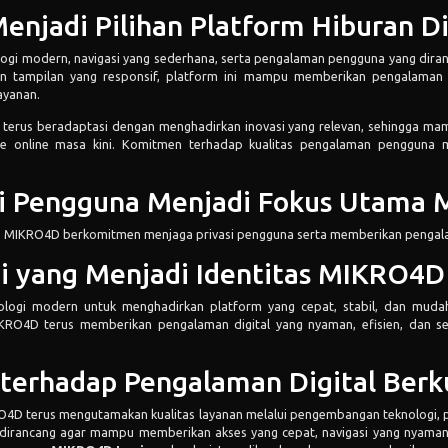
jadi Pilihan Platform Hiburan Di
i modern, navigasi yang sederhana, serta pengalaman pengguna yang diran
 tampilan yang responsif, platform ini mampu memberikan pengalaman di
ayanan.
 terus beradaptasi dengan menghadirkan inovasi yang relevan, sehingga mamp
e online masa kini. Komitmen terhadap kualitas pengalaman pengguna m
si Pengguna Menjadi Fokus Utama
, MIKRO4D berkomitmen menjaga privasi pengguna serta memberikan pengalam
i yang Menjadi Identitas MIKRO4D
gi modern untuk menghadirkan platform yang cepat, stabil, dan mudah
MIKRO4D terus memberikan pengalaman digital yang nyaman, efisien, dan 
rhadap Pengalaman Digital Berku
O4D terus mengutamakan kualitas layanan melalui pengembangan teknologi, p
irancang agar mampu memberikan akses yang cepat, navigasi yang nyaman, 