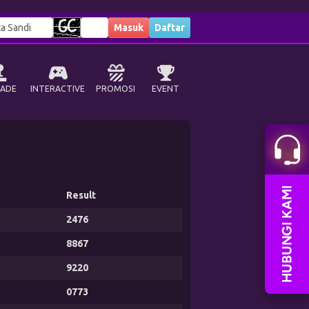
atang di Situs MIKRO4D! Link Alternatif : mikrofun.com | mikro4dpup.com | mikro4d
Masuk
Daftar
ADE
INTERACTIVE
PROMOSI
EVENT
Result
2476
8867
9220
0773