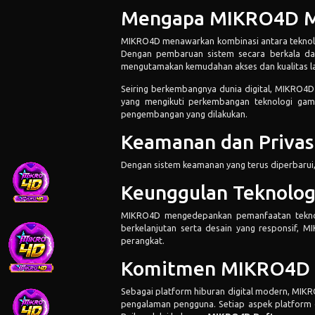
Mengapa MIKRO4D Men
MIKRO4D menawarkan kombinasi antara teknolog
Dengan pembaruan sistem secara berkala dan
mengutamakan kemudahan akses dan kualitas l
Seiring berkembangnya dunia digital, MIKRO4D
yang mengikuti perkembangan teknologi gam
pengembangan yang dilakukan.
Keamanan dan Priva
Dengan sistem keamanan yang terus diperbarui
Keunggulan Teknolog
MIKRO4D mengedepankan pemanfaatan teknolo
berkelanjutan serta desain yang responsif, 
perangkat.
Komitmen MIKRO4D te
Sebagai platform hiburan digital modern, MIKR
pengalaman pengguna. Setiap aspek platform d