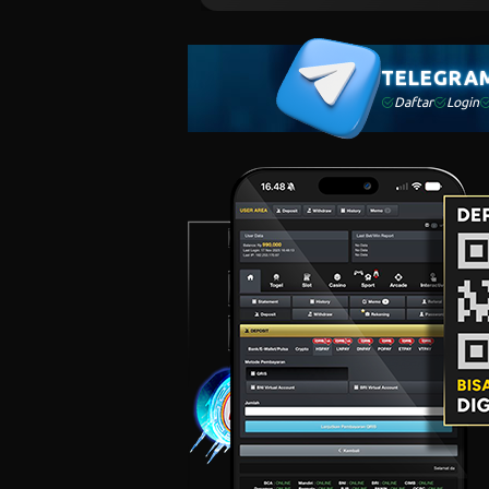
TELEGRA
Daftar
Login