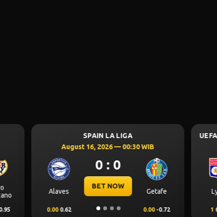
9943
4072
0342
2957
630
7/8/2026
8/8/2026
8/8/2026
8/8/2026
7/8/2026
IERS
UEFA CHAMPIONS LEAGUE QUALIFIERS
UEF
August 12, 2026 — 01:15 WIB
0 : 0
BET NOW
Slovan
bahce
Mjallby
Bodo
Bratislava
.87
0.5
0.83
-0.5
0.99
0.7