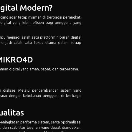
gital Modern?
cang agar tetap nyaman di berbagai perangkat.
gital yang lebih efisien bagi pengguna yang
u menjadi salah satu platform hiburan digital
enjadi salah satu fokus utama dalam setiap
 MIKRO4D
an digital yang aman, cepat, dan terpercaya.
 diakses. Melalui pengembangan sistem yang
sesuai dengan kebutuhan pengguna di berbagai
alitas
eningkatan performa sistem, serta optimalisasi
dan stabilitas layanan yang dapat diandalkan.