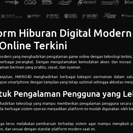
orm Hiburan Digital Moder
Online Terkini
odern yang menghadirkan pengalaman game online dengan teknologi terkini, 
berbagai perangkat. Dengan mengutamakan kemudahan akses dan inovasi d
man bermain yang praktis, cepat, dan nyaman.
anjutan, MIKRO4D menghadirkan berbagai kategori permainan dalam satu
pun smartphone dengan tampilan yang tetap optimal sehingga aktivitas menja
tuk Pengalaman Pengguna yang Le
adirkan teknologi yang mampu memberikan pengalaman pengguna secara ma
 pada berbagai sistem operasi menjadikan platform ini mudah digunakan oleh
a terus melakukan pembaruan terhadap sistem agar mampu mengikuti per
en, dan sesuai dengan standar platform modern saat ini.