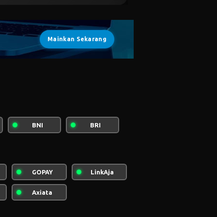
Mainkan Sekarang
BNI
BRI
GOPAY
LinkAja
Axiata