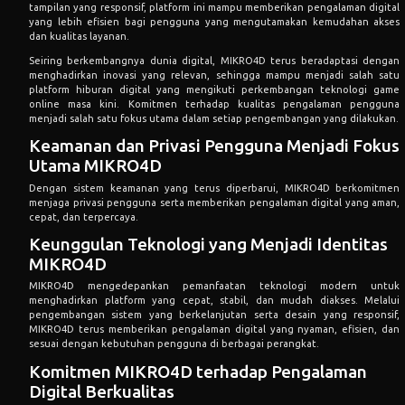
tampilan yang responsif, platform ini mampu memberikan pengalaman digital
yang lebih efisien bagi pengguna yang mengutamakan kemudahan akses
dan kualitas layanan.
Seiring berkembangnya dunia digital, MIKRO4D terus beradaptasi dengan
menghadirkan inovasi yang relevan, sehingga mampu menjadi salah satu
platform hiburan digital yang mengikuti perkembangan teknologi game
online masa kini. Komitmen terhadap kualitas pengalaman pengguna
menjadi salah satu fokus utama dalam setiap pengembangan yang dilakukan.
Keamanan dan Privasi Pengguna Menjadi Fokus
Utama MIKRO4D
Dengan sistem keamanan yang terus diperbarui, MIKRO4D berkomitmen
menjaga privasi pengguna serta memberikan pengalaman digital yang aman,
cepat, dan terpercaya.
Keunggulan Teknologi yang Menjadi Identitas
MIKRO4D
MIKRO4D mengedepankan pemanfaatan teknologi modern untuk
menghadirkan platform yang cepat, stabil, dan mudah diakses. Melalui
pengembangan sistem yang berkelanjutan serta desain yang responsif,
MIKRO4D terus memberikan pengalaman digital yang nyaman, efisien, dan
sesuai dengan kebutuhan pengguna di berbagai perangkat.
Komitmen MIKRO4D terhadap Pengalaman
Digital Berkualitas