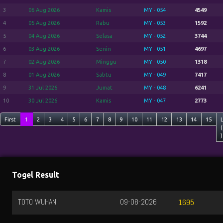
3
06 Aug 2026
Kamis
MY - 054
4549
4
05 Aug 2026
Rabu
MY - 053
1592
5
04 Aug 2026
Selasa
MY - 052
3744
6
03 Aug 2026
Senin
MY - 051
4697
7
02 Aug 2026
Minggu
MY - 050
1318
8
01 Aug 2026
Sabtu
MY - 049
7417
9
31 Jul 2026
Jumat
MY - 048
6241
10
30 Jul 2026
Kamis
MY - 047
2773
First
1
2
3
4
5
6
7
8
9
10
11
12
13
14
15
(
)
Togel Result
TOTO WUHAN
09-08-2026
1695