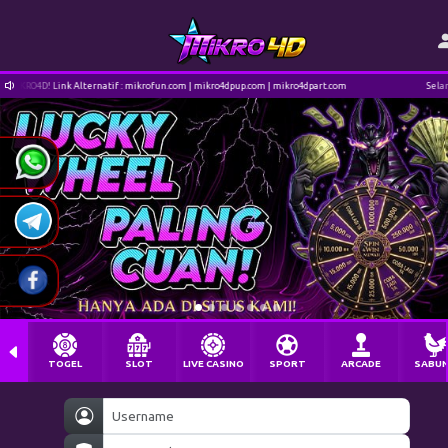
KRO4D! Link Alternatif : mikrofun.com | mikro4dpup.com | mikro4dpart.com
Selamat Da
TOGEL
SLOT
LIVE CASINO
SPORT
ARCADE
SABU