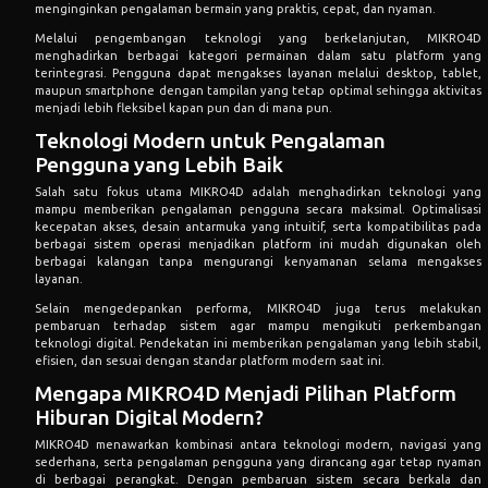
menginginkan pengalaman bermain yang praktis, cepat, dan nyaman.
Melalui pengembangan teknologi yang berkelanjutan, MIKRO4D
menghadirkan berbagai kategori permainan dalam satu platform yang
terintegrasi. Pengguna dapat mengakses layanan melalui desktop, tablet,
maupun smartphone dengan tampilan yang tetap optimal sehingga aktivitas
menjadi lebih fleksibel kapan pun dan di mana pun.
Teknologi Modern untuk Pengalaman
Pengguna yang Lebih Baik
Salah satu fokus utama MIKRO4D adalah menghadirkan teknologi yang
mampu memberikan pengalaman pengguna secara maksimal. Optimalisasi
kecepatan akses, desain antarmuka yang intuitif, serta kompatibilitas pada
berbagai sistem operasi menjadikan platform ini mudah digunakan oleh
berbagai kalangan tanpa mengurangi kenyamanan selama mengakses
layanan.
Selain mengedepankan performa, MIKRO4D juga terus melakukan
pembaruan terhadap sistem agar mampu mengikuti perkembangan
teknologi digital. Pendekatan ini memberikan pengalaman yang lebih stabil,
efisien, dan sesuai dengan standar platform modern saat ini.
Mengapa MIKRO4D Menjadi Pilihan Platform
Hiburan Digital Modern?
MIKRO4D menawarkan kombinasi antara teknologi modern, navigasi yang
sederhana, serta pengalaman pengguna yang dirancang agar tetap nyaman
di berbagai perangkat. Dengan pembaruan sistem secara berkala dan