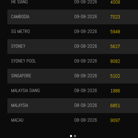
HK SIANG
09-08-2026
4008
CAMBODIA
09-08-2026
7023
SG METRO
09-08-2026
5948
SYDNEY
09-08-2026
5627
SYDNEY POOL
09-08-2026
8082
SINGAPORE
08-08-2026
5102
MALAYSIA SIANG
08-08-2026
1986
MALAYSIA
08-08-2026
6851
MACAU
08-08-2026
9097