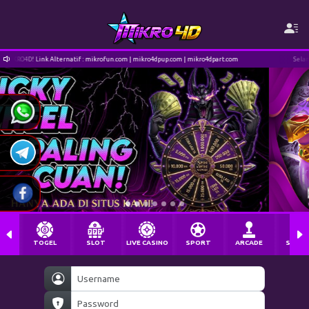
nk Alternatif : mikrofun.com | mikro4dpup.com | mikro4dpart.com
Selamat Datang di 
TOGEL
SLOT
LIVE CASINO
SPORT
ARCADE
SABU