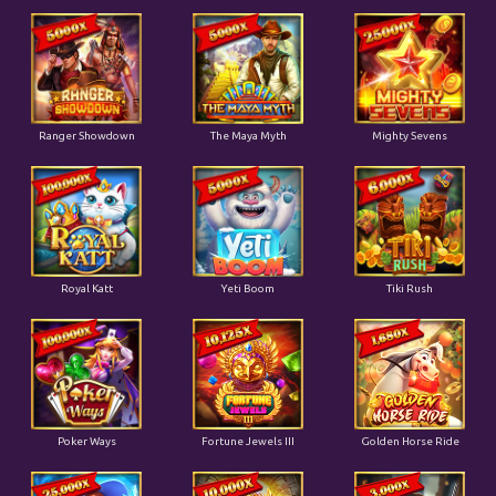
Ranger Showdown
The Maya Myth
Mighty Sevens
Royal Katt
Yeti Boom
Tiki Rush
Poker Ways
Fortune Jewels III
Golden Horse Ride