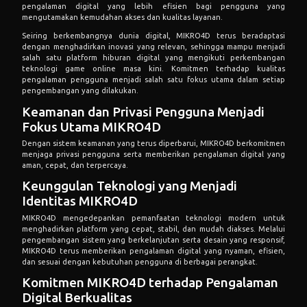
pengalaman digital yang lebih efisien bagi pengguna yang
mengutamakan kemudahan akses dan kualitas layanan.
Seiring berkembangnya dunia digital, MIKRO4D terus beradaptasi
dengan menghadirkan inovasi yang relevan, sehingga mampu menjadi
salah satu platform hiburan digital yang mengikuti perkembangan
teknologi game online masa kini. Komitmen terhadap kualitas
pengalaman pengguna menjadi salah satu fokus utama dalam setiap
pengembangan yang dilakukan.
Keamanan dan Privasi Pengguna Menjadi
Fokus Utama MIKRO4D
Dengan sistem keamanan yang terus diperbarui, MIKRO4D berkomitmen
menjaga privasi pengguna serta memberikan pengalaman digital yang
aman, cepat, dan terpercaya.
Keunggulan Teknologi yang Menjadi
Identitas MIKRO4D
MIKRO4D mengedepankan pemanfaatan teknologi modern untuk
menghadirkan platform yang cepat, stabil, dan mudah diakses. Melalui
pengembangan sistem yang berkelanjutan serta desain yang responsif,
MIKRO4D terus memberikan pengalaman digital yang nyaman, efisien,
dan sesuai dengan kebutuhan pengguna di berbagai perangkat.
Komitmen MIKRO4D terhadap Pengalaman
Digital Berkualitas