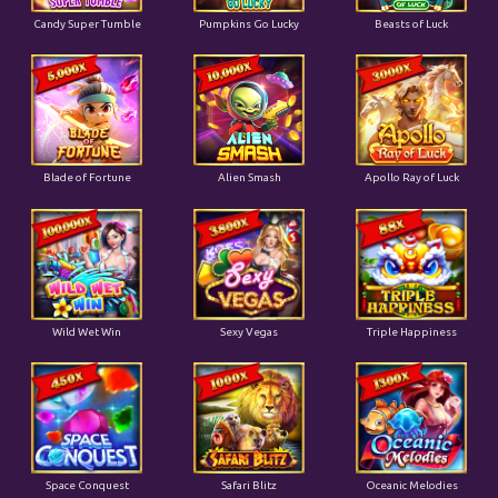
Candy Super Tumble
Pumpkins Go Lucky
Beasts of Luck
Blade of Fortune
Alien Smash
Apollo Ray of Luck
Wild Wet Win
Sexy Vegas
Triple Happiness
Space Conquest
Safari Blitz
Oceanic Melodies