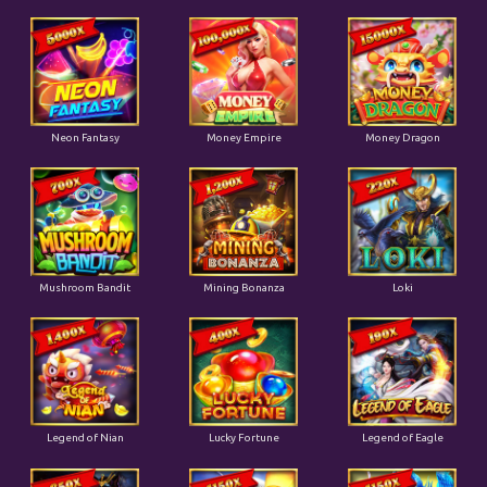
Neon Fantasy
Money Empire
Money Dragon
Mushroom Bandit
Mining Bonanza
Loki
Legend of Nian
Lucky Fortune
Legend of Eagle