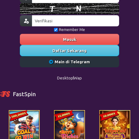
Remember Me
Masuk
Daftar Sekarang
Main di Telegram
Desktop
Wap
FastSpin