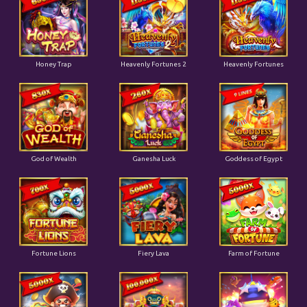
Honey Trap
Heavenly Fortunes 2
Heavenly Fortunes
God of Wealth
Ganesha Luck
Goddess of Egypt
Fortune Lions
Fiery Lava
Farm of Fortune